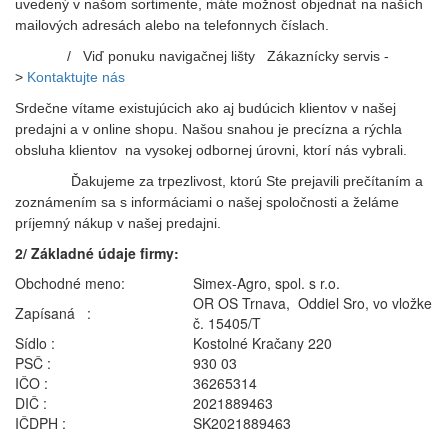
uvedený v našom sortimente, máte možnosť objednať na naších
mailových adresách alebo na telefonnych číslach.
/ Viď ponuku navigačnej lišty Zákaznícky servis -
>
Kontaktujte nás
Srdečne vítame existujúcich ako aj budúcich klientov v našej
predajni a v online shopu. Našou snahou je precízna a rýchla
obsluha
klientov
na vysokej odbornej úrovni, ktorí nás vybrali.
Ďakujeme za trpezlivost, ktorú Ste prejavili prečítaním a
zoznámením sa s informáciami o našej spoločnosti a želáme
príjemný nákup v našej predajni.
2/ Základné údaje firmy:
Obchodné meno:
Simex-Agro, spol. s r.o.
OR OS Trnava, Oddiel Sro, vo vložke
Zapísaná :
č. 15405/T
Sídlo :
Kostolné Kračany 220
PSČ :
930 03
IČO :
36265314
DIČ :
2021889463
IČDPH :
SK2021889463