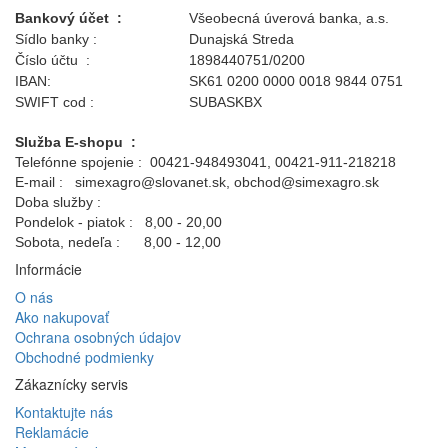
Bankový účet :
Všeobecná úverová banka, a.s.
Sídlo banky :
Dunajská Streda
Číslo účtu :
1898440751/0200
IBAN:
SK61 0200 0000 0018 9844 0751
SWIFT cod :
SUBASKBX
Služba E-shopu :
Telefónne spojenie : 00421-948493041, 00421-911-218218
E-mail : simexagro@slovanet.sk, obchod@simexagro.sk
Doba služby :
Pondelok - piatok : 8,00 - 20,00
Sobota, nedeľa : 8,00 - 12,00
Informácie
O nás
Ako nakupovať
Ochrana osobných údajov
Obchodné podmienky
Zákaznícky servis
Kontaktujte nás
Reklamácie