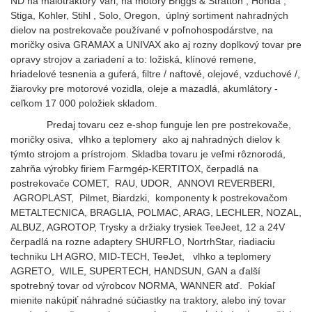
ND na malotraktory Vari, na motory Briggs & Stratton , Honda ,
Stiga, Kohler, Stihl , Solo, Oregon, úplný sortiment nahradných
dielov na postrekovače používané v poľnohospodárstve, na
moričky osiva GRAMAX a UNIVAX ako aj rozny doplkový tovar pre
opravy strojov a zariadení a to: ložiská, klínové remene,
hriadelové tesnenia a guferá, filtre / naftové, olejové, vzduchové /,
žiarovky pre motorové vozidla, oleje a mazadlá, akumlátory -
ceľkom 17 000 položiek skladom.
Predaj tovaru cez e-shop funguje len pre postrekovače,
moričky osiva, vlhko a teplomery ako aj nahradných dielov k
týmto strojom a prístrojom. Skladba tovaru je veľmi rôznorodá,
zahrňa výrobky firiem Farmgép-KERTITOX, čerpadlá na
postrekovače COMET, RAU, UDOR, ANNOVI REVERBERI,
AGROPLAST, Pilmet, Biardzki, komponenty k postrekovačom
METALTECNICA, BRAGLIA, POLMAC, ARAG, LECHLER, NOZAL,
ALBUZ, AGROTOP,
Trysky a držiaky trysiek TeeJeet, 12 a 24V
čerpadlá na rozne adaptery SHURFLO, NortrhStar, riadiaciu
techniku LH AGRO, MID-TECH, TeeJet, vlhko a teplomery
AGRETO, WILE, SUPERTECH, HANDSUN, GAN a ďalší
spotrebný tovar od výrobcov NORMA, WANNER atď. Pokiaľ
mienite nakúpiť náhradné súčiastky na traktory, alebo iný tovar