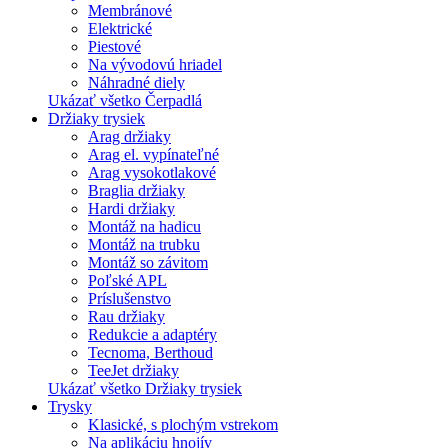
Membránové
Elektrické
Piestové
Na vývodovú hriadel
Náhradné diely
Ukázať všetko Čerpadlá
Držiaky trysiek
Arag držiaky
Arag el. vypínateľné
Arag vysokotlakové
Braglia držiaky
Hardi držiaky
Montáž na hadicu
Montáž na trubku
Montáž so závitom
Poľské APL
Príslušenstvo
Rau držiaky
Redukcie a adaptéry
Tecnoma, Berthoud
TeeJet držiaky
Ukázať všetko Držiaky trysiek
Trysky
Klasické, s plochým vstrekom
Na aplikáciu hnojív