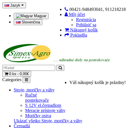
Jazyk
00421-948493041, 911218218
Môj účet
Magyar
Registrácia
Slovenčina
Prihlásiť sa
Nákupný košík
Pokladňa
0 ks - 0,00€
Categories
Váš nákupný košík je prázdny!
Stroje, moričky a váhy
Ručné
postrekovače
S 12V el.čerpadlom
Meracie prístroje váhy
Moričky osiva
Ukázať všetko Stroje, moričky a váhy
Čerpadlá