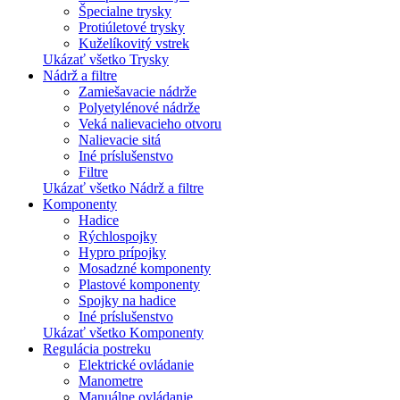
Špecialne trysky
Protiúletové trysky
Kuželíkovitý vstrek
Ukázať všetko Trysky
Nádrž a filtre
Zamiešavacie nádrže
Polyetylénové nádrže
Veká nalievacieho otvoru
Nalievacie sitá
Iné príslušenstvo
Filtre
Ukázať všetko Nádrž a filtre
Komponenty
Hadice
Rýchlospojky
Hypro prípojky
Mosadzné komponenty
Plastové komponenty
Spojky na hadice
Iné príslušenstvo
Ukázať všetko Komponenty
Regulácia postreku
Elektrické ovládanie
Manometre
Manuálne ovládanie