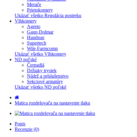
Merače
Prietokomery
Ukázať všetko Regulácia postreku
Vlhkomery
Agreto
Gann,Dolmar
Handsun
Supertech
Wile,Farmcomp
Ukázať všetko Vlhkomery
ND poľské
Čerpadlá
Držiaky trysiek
Nádrž a príslušenstvo
Sekciové armatúry
Ukázať všetko ND poľské
Matica rozdelovača na nastavenie tlaku
Popis
Recenzie (0)